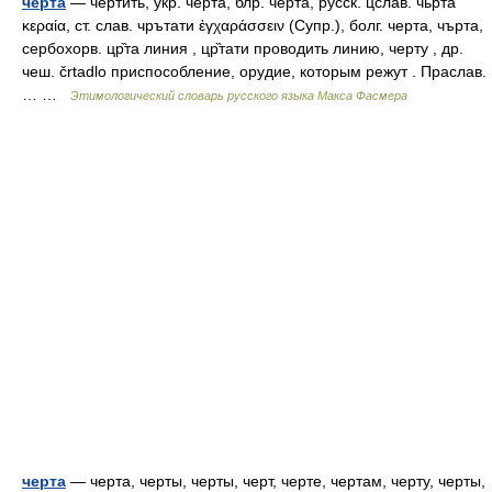
черта
— чертить, укр. черта, блр. черта, русск. цслав. чьрта
κεραία, ст. слав. чрътати ἐγχαράσσειν (Супр.), болг. черта, чърта,
сербохорв. цр̏та линия , цр̏тати проводить линию, черту , др.
чеш. črtadlo приспособление, орудие, которым режут . Праслав.
… …
Этимологический словарь русского языка Макса Фасмера
черта
— черта, черты, черты, черт, черте, чертам, черту, черты,