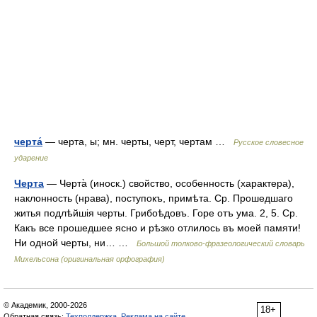
черта́
— черта, ы; мн. черты, черт, чертам …
Русское словесное
ударение
Черта
— Черта̀ (иноск.) свойство, особенность (характера),
наклонность (нрава), поступокъ, примѣта. Ср. Прошедшаго
житья подлѣйшія черты. Грибоѣдовъ. Горе отъ ума. 2, 5. Ср.
Какъ все прошедшее ясно и рѣзко отлилось въ моей памяти!
Ни одной черты, ни… …
Большой толково-фразеологический словарь
Михельсона (оригинальная орфография)
© Академик, 2000-2026
18+
Обратная связь:
Техподдержка
,
Реклама на сайте