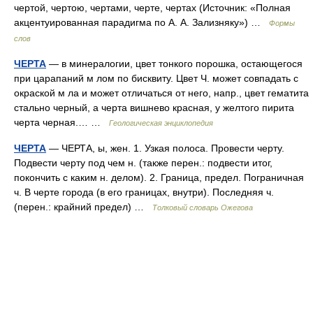
чертой, чертою, чертами, черте, чертах (Источник: «Полная
акцентуированная парадигма по А. А. Зализняку») …
Формы
слов
ЧЕРТА
— в минералогии, цвет тонкого порошка, остающегося
при царапаний м лом по бисквиту. Цвет Ч. может совпадать с
окраской м ла и может отличаться от него, напр., цвет гематита
стально черный, а черта вишнево красная, у желтого пирита
черта черная.… …
Геологическая энциклопедия
ЧЕРТА
— ЧЕРТА, ы, жен. 1. Узкая полоса. Провести черту.
Подвести черту под чем н. (также перен.: подвести итог,
покончить с каким н. делом). 2. Граница, предел. Пограничная
ч. В черте города (в его границах, внутри). Последняя ч.
(перен.: крайний предел) …
Толковый словарь Ожегова