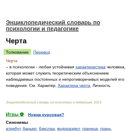
Энциклопедический словарь по
психологии и педагогике
Черта
Толкование
Перевод
Черта
– в психологии - любая устойчивая
характеристика
человека,
которая может служить теоретическим объяснением
наблюдаемых постоянных и непротиворечивых моделей его
поведения. См. Характер,
Характера черта
, Личность.
Энциклопедический словарь по психологии и педагогике
.
2013
.
Игры ⚽
Нужна курсовая?
Синонимы
:
атрибут
,
барьер
,
бэкслэш
,
водораздел
,
граница
,
грань
,