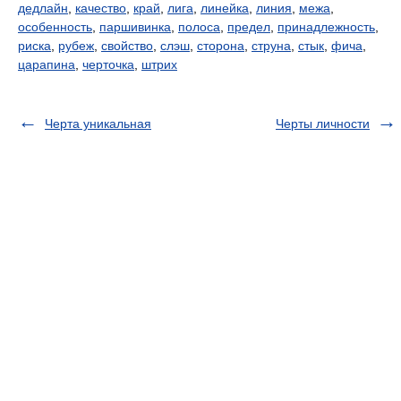
дедлайн
,
качество
,
край
,
лига
,
линейка
,
линия
,
межа
,
особенность
,
паршивинка
,
полоса
,
предел
,
принадлежность
,
риска
,
рубеж
,
свойство
,
слэш
,
сторона
,
струна
,
стык
,
фича
,
царапина
,
черточка
,
штрих
Черта уникальная
Черты личности