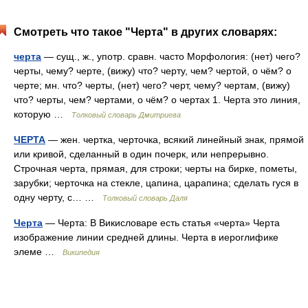
Смотреть что такое "Черта" в других словарях:
черта
— сущ., ж., употр. сравн. часто Морфология: (нет) чего?
черты, чему? черте, (вижу) что? черту, чем? чертой, о чём? о
черте; мн. что? черты, (нет) чего? черт, чему? чертам, (вижу)
что? черты, чем? чертами, о чём? о чертах 1. Черта это линия,
которую …
Толковый словарь Дмитриева
ЧЕРТА
— жен. чертка, черточка, всякий линейный знак, прямой
или кривой, сделанный в один почерк, или непрерывно.
Строчная черта, прямая, для строки; черты на бирке, пометы,
зарубки; черточка на стекле, цапина, царапина; сделать гуся в
одну черту, с… …
Толковый словарь Даля
Черта
— Черта: В Викисловаре есть статья «черта» Черта
изображение линии средней длины. Черта в иероглифике
элеме …
Википедия