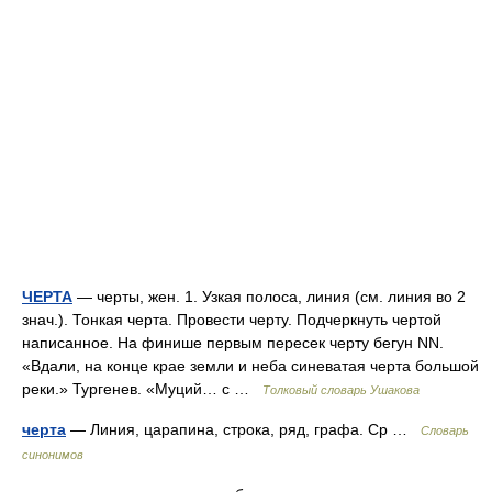
ЧЕРТА
— черты, жен. 1. Узкая полоса, линия (см. линия во 2
знач.). Тонкая черта. Провести черту. Подчеркнуть чертой
написанное. На финише первым пересек черту бегун NN.
«Вдали, на конце крае земли и неба синеватая черта большой
реки.» Тургенев. «Муций… с …
Толковый словарь Ушакова
черта
— Линия, царапина, строка, ряд, графа. Ср …
Словарь
синонимов